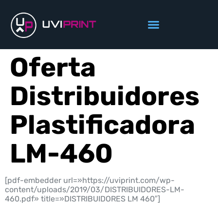
Oferta
Distribuidores
Plastificadora
LM-460
[pdf-embedder url=»https://uviprint.com/wp-
content/uploads/2019/03/DISTRIBUIDORES-LM-
460.pdf» title=»DISTRIBUIDORES LM 460″]