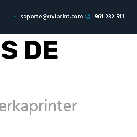
soporte@uviprint.com
961 232 511
S DE
erkaprinter