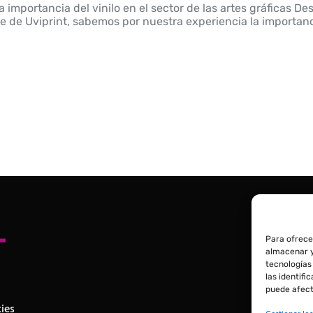
 importancia del vinilo en el sector de las artes gráficas De
ne de Uviprint, sabemos por nuestra experiencia la importanc
Para ofrece
almacenar y
tecnologías
las identifi
puede afect
kies