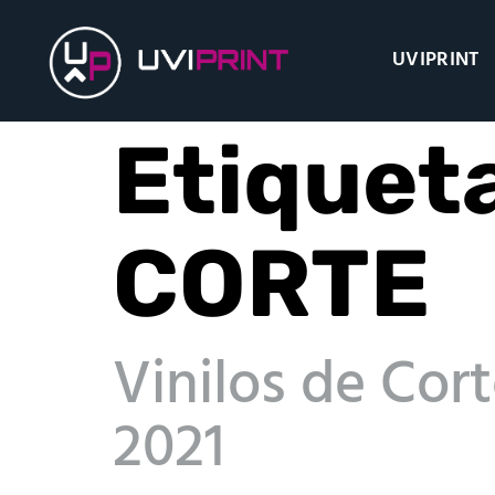
UVIPRINT
Etiquet
CORTE
Vinilos de Cor
2021